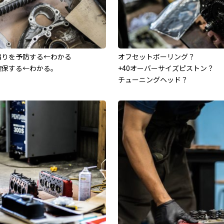
偏りを予防する←わかる
オフセットボーリング？
確保する←わかる。
+40オーバーサイズピストン？
チューニングヘッド？