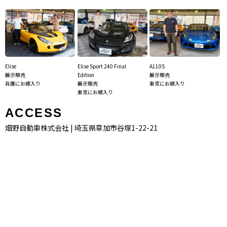
Elise
Elise Sport 240 Final
A110S
展示販売
Edition
展示販売
兵庫にお嫁入り
展示販売
東京にお嫁入り
東京にお嫁入り
ACCESS
畑野自動車株式会社 | 埼玉県草加市谷塚1-22-21