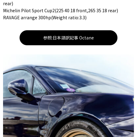
rear)
Michelin Pilot Sport Cup2(225 40 18 front,265 35 18 rear)
RAVAGE arrange 300hp(Weight ratio:3.3)
参照:日本語訳記事 Octane