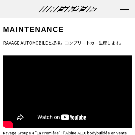
MAINTENANCE
RAVAGE AUTOMOBILEと提携。コンプリートカー生産します。
Ravage Groupe 4 "La Première" : l'Alpine A110 bodybuildée en vente