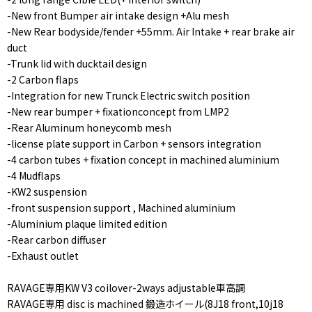
-New front Bumper air intake design +Alu mesh
-New Rear bodyside/fender +55mm. Air Intake + rear brake air
duct
-Trunk lid with ducktail design
-2 Carbon flaps
-Integration for new Trunck Electric switch position
-New rear bumper + fixationconcept from LMP2
-Rear Aluminum honeycomb mesh
-license plate support in Carbon + sensors integration
-4 carbon tubes + fixation concept in machined aluminium
-4 Mudflaps
-KW2 suspension
-front suspension support , Machined aluminium
-Aluminium plaque limited edition
-Rear carbon diffuser
-Exhaust outlet
RAVAGE専用KW V3 coilover-2ways adjustable車高調
RAVAGE専用 disc is machined 鍛造ホイール(8J18 front,10j18