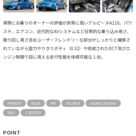
実際にお乗りのオーナーの評価が非常に高いアルピーヌA110。パワ
ステ、エアコン、近代的なAVシステムなど日常的な乗り込み易さ、
取り回し易さ含めユーザーフレンドリーな部分がしっかりと確保さ
れていながら空力やりきりボディ（0.32）や完成されたDCT及びエ
ンジン制御で目に見える走行性能を体感可能な１台。
FRENCH
BLUE
MR
IN LINE4
under1,810mm
RHD
2 SEATER
POINT