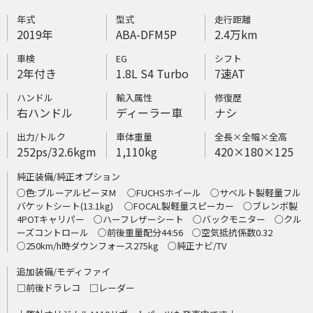
年式
型式
走行距離
2019年
ABA-DFM5P
2.4万km
車検
EG
シフト
2年付き
1.8L S4 Turbo
7速AT
ハンドル
輸入属性
修復歴
右ハンドル
ディーラー車
ナシ
出力/トルク
車体重量
全長×全幅×全高
252ps/32.6kgm
1,110kg
420×180×125
純正装備/純正オプション
○色:ブルーアルピーヌM ○FUCHSホイール ○サベルト製軽量フル
バケットシート(13.1kg) ○FOCAL製軽量スピーカー ○ブレンボ製
4POTキャリパー ○ハーフレザーシート ○バックモニター ○クル
ーズコントロール ○前後重量配分44:56 ○空気抵抗係数0.32
○250km/h時ダウンフォース275kg ○純正ナビ/TV
追加装備/モディファイ
□前後ドラレコ □レーダー