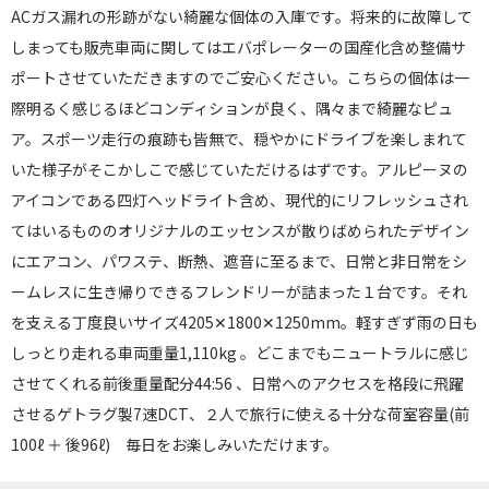
ACガス漏れの形跡がない綺麗な個体の入庫です。将来的に故障して
しまっても販売車両に関してはエバポレーターの国産化含め整備サ
ポートさせていただきますのでご安心ください。こちらの個体は一
際明るく感じるほどコンディションが良く、隅々まで綺麗なピュ
ア。スポーツ走行の痕跡も皆無で、穏やかにドライブを楽しまれて
いた様子がそこかしこで感じていただけるはずです。アルピーヌの
アイコンである四灯ヘッドライト含め、現代的にリフレッシュされ
てはいるもののオリジナルのエッセンスが散りばめられたデザイン
にエアコン、パワステ、断熱、遮音に至るまで、日常と非日常をシ
ームレスに生き帰りできるフレンドリーが詰まった１台です。それ
を支える丁度良いサイズ4205✕1800✕1250mm。軽すぎず雨の日も
しっとり走れる車両重量1,110kg 。どこまでもニュートラルに感じ
させてくれる前後重量配分44:56 、日常へのアクセスを格段に飛躍
させるゲトラグ製7速DCT、２人で旅行に使える十分な荷室容量(前
100ℓ ＋ 後96ℓ) 毎日をお楽しみいただけます。