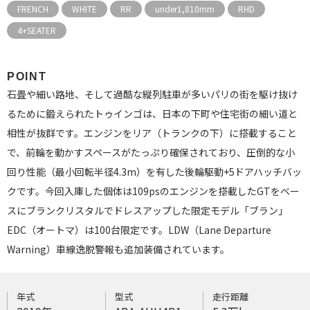
FRENCH
WHITE
RR
under1,810mm
RHD
4+SEATER
POINT
石畳や細い路地、そして過酷な縦列駐車が多いパリの街を駆け抜け
るために鍛えられたトゥインゴは、日本の下町や住宅街の細い道と
相性が抜群です。エンジンをリア（トランクの下）に搭載すること
で、前輪を動かすスペースがたっぷり確保されており、圧倒的な小
回り性能（最小回転半径4.3m）を有した後輪駆動+5ドアハッチバッ
クです。今回入庫した個体は109psのエンジンを搭載したGTをベー
スにブランクリスタルでドレスアップした限定モデル「ブラン」
EDC（オートマ）は100台限定です。LDW（Lane Departure
Warning）車線逸脱警報も追加装備されています。
年式
型式
走行距離