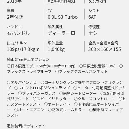
2019年
ABA-AHH4B1
5.3万km
車検
EG
シフト
2年付き
0.9L S3 Turbo
6AT
ハンドル
輸入属性
修復歴
右ハンドル
ディーラー車
ナシ
出力/トルク
車体重量
全長×全幅×全高
109ps/17.3kgm
1,040kg
363×166×155
純正装備/純正オプション
○日本限定モデル150台(AT100台MT50台) ○車線逸脱警報(LDW) ○
ブラックストライプルーフ ○ブラックデカールボンネット
○アルパインナビ ○コーナリングランプ機能付フロントフォグラン
プ ○フロントLEDポジションランプ ○ヒーター付電動調整式ドアミ
ラー ○プライバシーガラス ○前席シートヒーター ○5:5分割可倒
式リアシート ○スピードリミッター ○クルーズコントロール ○ヒ
ルスタートアシスト ○オートライト ○雨滴感応式オートワイパ
ー ○オートエアコン ○防眩式ルームミラー ○緊急時ブレーキア
シスト
追加装備/モディファイ