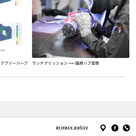
 アブソーバーブ
ランチアミッション→←国産ハブ変換
R
privacy policy