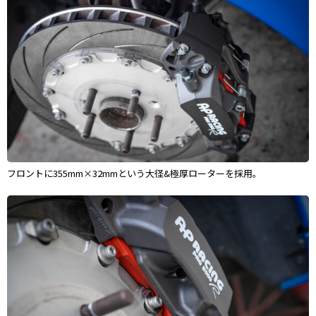
フロントに355mm×32mmという大径&極厚ローターを採用。