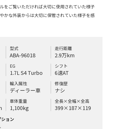
ルをご覧いただければ大切に使用されていた様子
やかな外装からは大切に保管されていた様子を感
型式
走行距離
ABA-96018
2.9万km
EG
シフト
1.7L S4 Turbo
6速AT
の乾式6速TCT（2ペダルダブルクラッチシステム）はフルスロッ
130ms。シフトアップ時にはミスファイアルングシステムでター
輸入属性
修復歴
ディーラー車
ナシ
、下から突き抜けるような鋭い回転フィールを味わえます。オルガ
く、足に吸い付くようなソリッドなフィーリング。
車体重量
全長×全幅×全高
m
1,100kg
399×187×119
プション
↓