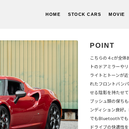
HOME
STOCK CARS
MOVIE
POINT
こちらの４cが全体
トのドアミラーやリ
ライトとトーンが近
れたフロントバンパ
せる陰影を持たせて
ブッシュ類の保ちも
ンディション良好。
でもBluetoot
ドライブの快適性を