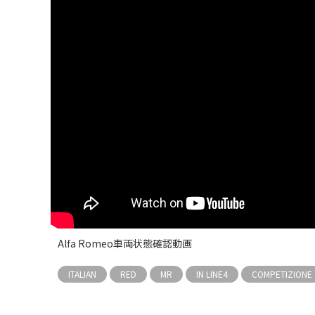
Alfa Romeo車両状態確認動画
ITALIAN
RED
MR
IN LINE4
COMPETIZIONE