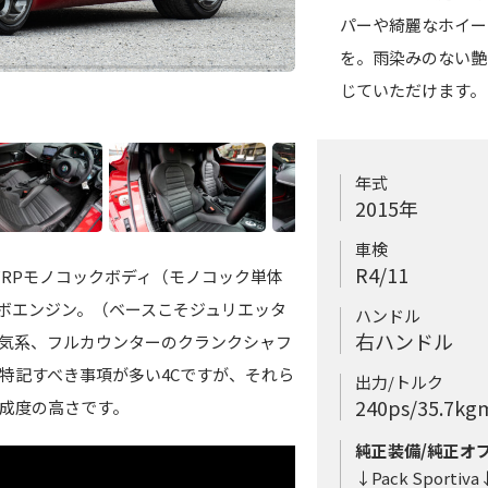
パーや綺麗なホイー
を。雨染みのない艶
じていただけます。
年式
2015年
車検
R4/11
RPモノコックボディ（モノコック単体
ローンチコントロール付き
ターボエンジン。（ベースこそジュリエッタ
時のシフトアップタイムは
ハンドル
右ハンドル
気系、フルカウンターのクランクシャフ
を常に回転させている為
特記すべき事項が多い4Cですが、それら
ペダルは剛性が非常に高
出力/トルク
240ps/35.7kg
成度の高さです。
純正装備/純正オ
↓Pack Sportiva