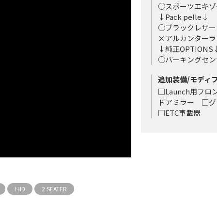
○スポーツエキ
↓Pack pelle↓
○ブラックレザー
×アルカンター
↓純正OPTIONS
○パーキングセ
追加装備/モディ
□Launch用
ドアミラー □
□ETC車載器
LHD
2 SEATER